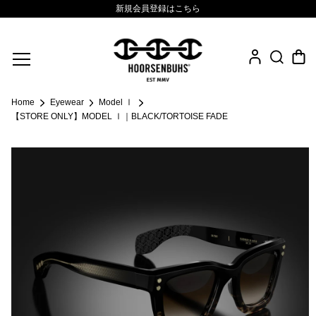
新規会員登録はこちら
Fine Jewelry
Home
Eyewear
Model Ⅰ
.925 Sterling
【STORE ONLY】MODEL Ⅰ｜BLACK/TORTOISE FADE
Sacred Collection
Eyewear
Life Style
Leather Goods
News