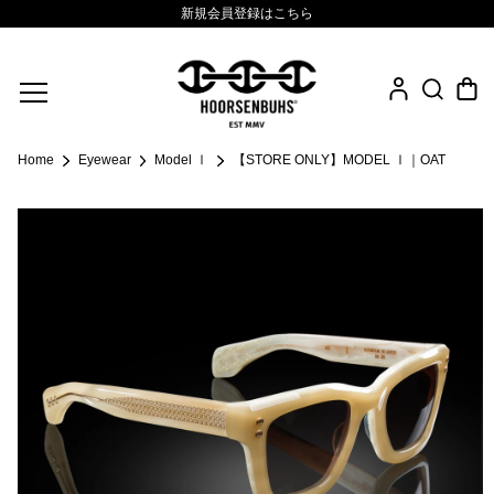
新規会員登録はこちら
Fine Jewelry
Home
Eyewear
Model Ⅰ
【STORE ONLY】MODEL Ⅰ｜OAT
.925 Sterling
Sacred Collection
Eyewear
Life Style
Leather Goods
News