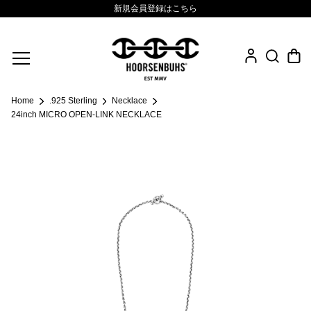
新規会員登録はこちら
Fine Jewelry
Home
.925 Sterling
Necklace
.925 Sterling
24inch MICRO OPEN-LINK NECKLACE
Sacred Collection
Eyewear
Life Style
Leather Goods
News