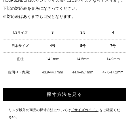
HOORSENBUHSのリングサイズ表記はUSサイズとなっております。
下記の対応表を参考になさってください。
※対応表はあくまでも目安となります。
USサイズ
3
3.5
4
日本サイズ
4号
5号
7号
直径
14.1mm
14.5mm
14.9mm
指周り（内周）
43.9-44.1mm
44.9-45.1mm
47.0-47.2mm
採寸方法を見る
リング以外の商品の採寸方法については
「サイズガイド」
をご確認くだ
さい。