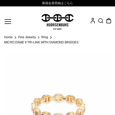
新規会員登録はこちら
Fine Jewelry
Home
Fine Jewelry
Ring
.925 Sterling
MICRO DAME II TRI-LINK WITH DIAMOND BRIDGES
Sacred Collection
Eyewear
Life Style
Leather Goods
News